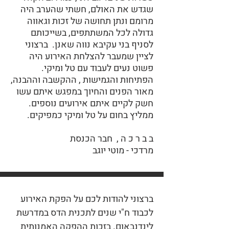
שגדש את האולם, חשתי שהערב היה
מרומם ונתן תחושה של זכות וגאווה
גדולה לכל המשתתפים, בשייכותם
לסניף בני עקיבא נווה שאנן. ברצוני
לציין שמעבר להצלחת האירוע היה
פשוט נעים לעבוד עם טל ומיקי.
הפתיחות והגמישות , ההקשבה וההבנה,
מאור הפנים והחיוך במפגש איתם עשו
חשק לקיים איתם אירועים נוספים.
ממליץ בחום על טל ומיקי כמפיקים.
ב ב ר כ ה , חבר הכנסת
מרדכי - מוטי יוגב
ברצוני להודות לכם על הפקת האירוע
לכבוד ח"י שנים לתכנית הדס במדרשת
לינדנבאום. בזכות ההפקה האמנותית