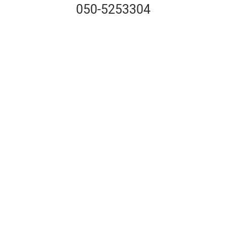
050-5253304
Mikiros6@gmail.com
050-5253304
© כל הזכויות ש
עיצוב ובניית א