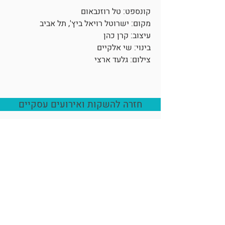
קונספט: טל רוזנבאום
מקום: ישרוטל רויאל ביץ', תל אביב
עיצוב: קרן כהן
בינוי: שי אלקיים
צילום: גלעד ארצי
חזרה להשקות ואירועים עסקיים
Mikiros6@gmail.com
050-5253304