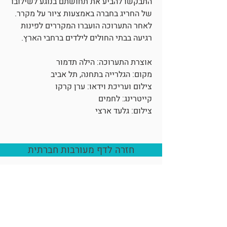
התבקשו להביע את תחושתם בנוגע לשילובו
של החריג בחברה באמצעות ציור על מקרר.
לאחר התערוכה הועברו המקררים לפינות
רגיעה בבתי החולים לילדים ברחבי הארץ.
אוצרת התערוכה: הילה תדמור
מקום: הגלרייה בתחנה, תל אביב
צילום ועריכת וידאו: ערן קרקו
קייטרינג: לחמים
צילום: גלעד ארצי
חזרה לדף מעורבות חברתית