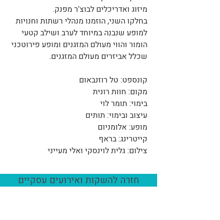
מיזוג ואדריכלים לבוצ'ר מפנק.
בחלקו השני, הוזמנו מנהלי רשתות וחנויות
למופע שנבנה במיוחד לערב ושילב קטעי
הומור והווי מעולם המזגנים ומופע פירוטכני
שכלל אביזרים מעולם המזגנים.
קונספט: טל רוזנבאום
מקום: חוות רונית
בימוי: תומר לוי
עיצוב ובימוי: תותים
מופע: אלומניום
קייטרינג: בראף
צילום: גלית לוינסקי ואלי מעייני
חזרה להשקות ואירועים עסקיים